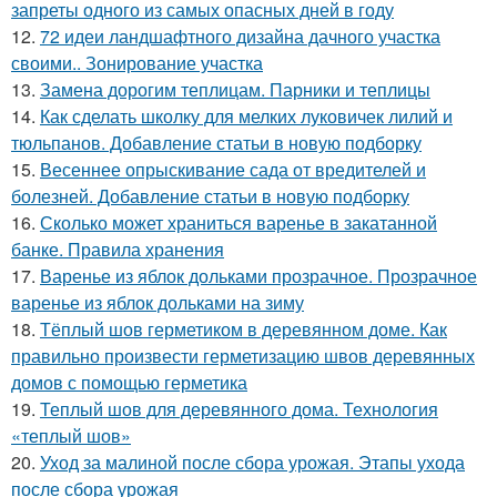
запреты одного из самых опасных дней в году
12.
72 идеи ландшафтного дизайна дачного участка
своими.. Зонирование участка
13.
Замена дорогим теплицам. Парники и теплицы
14.
Как сделать школку для мелких луковичек лилий и
тюльпанов. Добавление статьи в новую подборку
15.
Весеннее опрыскивание сада от вредителей и
болезней. Добавление статьи в новую подборку
16.
Сколько может храниться варенье в закатанной
банке. Правила хранения
17.
Варенье из яблок дольками прозрачное. Прозрачное
варенье из яблок дольками на зиму
18.
Тёплый шов герметиком в деревянном доме. Как
правильно произвести герметизацию швов деревянных
домов с помощью герметика
19.
Теплый шов для деревянного дома. Технология
«теплый шов»
20.
Уход за малиной после сбора урожая. Этапы ухода
после сбора урожая