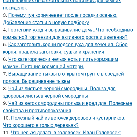
согревающих безалкогольных напитков для зимних
посиделок
3.
Почему туя коричневеет после посадки осенью.
Добавление статьи в новую подборку
4.
Гортензии уход и выращивание дома. Что необходимо
комнатной гортензии для активного роста и цветения?
5.
Как заготовить корни подсолнуха для лечения. Сбор
корня: правила заготовки, сушки и хранения
6.
Что категорически нельзя есть и пить кормящим
мамам. Питание кормящей матери.
7.
Выращивание тыквы в открытом грунте в средней
полосе. Выращивание тыквы
8.
Чай из листьев черной смородины. Польза для
здоровья листьев чёрной смородины
9.
Чай из веток смородины польза и вред для. Полезные
свойства и противопоказания
10.
Полезный чай из веточек деревьев и кустарников.
Что хорошего в голых деревьях?
11.
Что нельзя делать в головосек. Иван Головосек: