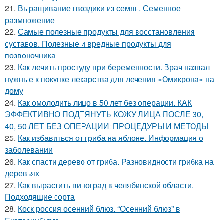
21.
Выращивание гвоздики из семян. Семенное
размножение
22.
Самые полезные продукты для восстановления
суставов. Полезные и вредные продукты для
позвоночника
23.
Как лечить простуду при беременности. Врач назвал
нужные к покупке лекарства для лечения «Омикрона» на
дому
24.
Как омолодить лицо в 50 лет без операции. КАК
ЭФФЕКТИВНО ПОДТЯНУТЬ КОЖУ ЛИЦА ПОСЛЕ 30,
40, 50 ЛЕТ БЕЗ ОПЕРАЦИИ: ПРОЦЕДУРЫ И МЕТОДЫ
25.
Как избавиться от гриба на яблоне. Информация о
заболевании
26.
Как спасти дерево от гриба. Разновидности грибка на
деревьях
27.
Как вырастить виноград в челябинской области.
Подходящие сорта
28.
Коск россия осенний блюз. “Осенний блюз” в