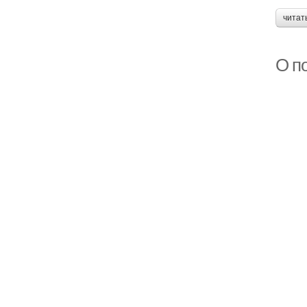
читат
О п