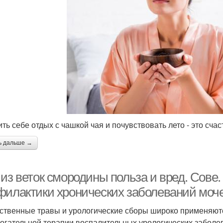
ть себе отдых с чашкой чая и почувствовать лето - это счас
ь дальше →
 из веток смородины польза и вред. Сов
филактики хронических заболеваний моч
ственные травы и урологические сборы широко применяются
огательной терапии воспалительных урологических забол