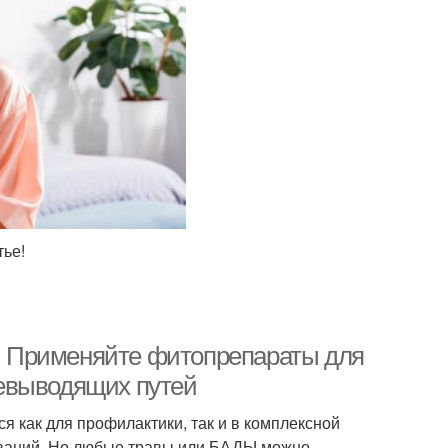
тье!
е. Применяйте фитопрепараты для
евыводящих путей
 как для профилактики, так и в комплексной
еваний. Но любые травы или БАДЫ можно