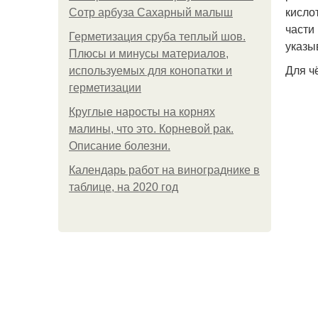
кисло
Сотр арбуза Сахарный малыш
части
Герметизация сруба теплый шов.
указы
Плюсы и минусы материалов,
Для ч
используемых для конопатки и
герметизации
Круглые наросты на корнях
малины, что это. Корневой рак.
Описание болезни.
Календарь работ на винограднике в
таблице, на 2020 год