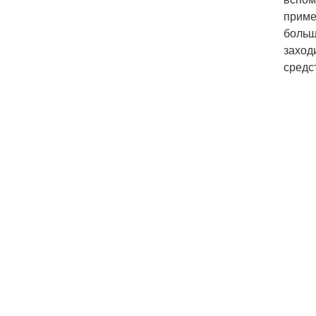
приме
больш
заход
средс