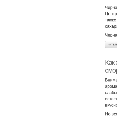
Черна
Центр
также
сахар
Черна
читат
Как 
смо
Внима
арома
слабы
естес
вкусн
Но вс