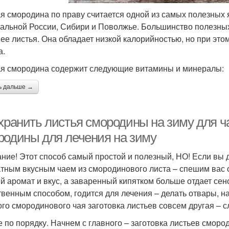
я смородина по праву считается одной из самых полезных я
альной России, Сибири и Поволжье. Большинство полезны
 ее листья. Она обладает низкой калорийностью, но при эт
а.
я смородина содержит следующие витамины и минералы:
ь дальше →
хранить листья смородины на зиму для ча
родины для лечения на зиму
ние! Этот способ самый простой и полезный, НО! Если вы д
тным вкусным чаем из смородинового листа – спешим вас 
й аромат и вкус, а заваренный кипятком больше отдает сен
твенным способом, годится для лечения – делать отвары, на
ого смородинового чая заготовка листьев совсем другая – 
е по порядку. Начнем с главного – заготовка листьев сморо