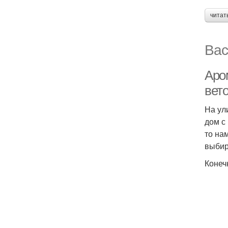
читат
Вас
Аро
вет
На ул
дом с
то на
выбир
Конеч