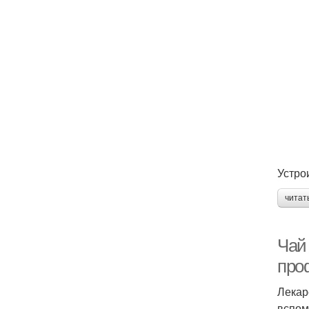
Устрои
читат
Чай
про
Лекар
вспом