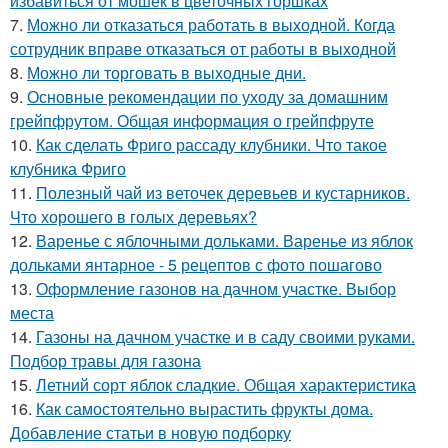
избавиться от мошек в цветочных горшках
7.
Можно ли отказаться работать в выходной. Когда
сотрудник вправе отказаться от работы в выходной
8.
Можно ли торговать в выходные дни.
9.
Основные рекомендации по уходу за домашним
грейпфрутом. Общая информация о грейпфруте
10.
Как сделать Фриго рассаду клубники. Что такое
клубника Фриго
11.
Полезный чай из веточек деревьев и кустарников.
Что хорошего в голых деревьях?
12.
Варенье с яблочными дольками. Варенье из яблок
дольками янтарное - 5 рецептов с фото пошагово
13.
Оформление газонов на дачном участке. Выбор
места
14.
Газоны на дачном участке и в саду своими руками.
Подбор травы для газона
15.
Летний сорт яблок сладкие. Общая характеристика
16.
Как самостоятельно вырастить фрукты дома.
Добавление статьи в новую подборку