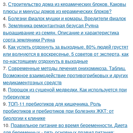
3.
Строительство дома из керамических блоков. Каковы
плюсы и минусы домов из керамических блоков?
4.
Болезни фиалок мушки и комары. Вредители фиалок
5.
Земляника ремонтантная безусая Руяна
выращивание из семян. Описание и характеристика
сорта земляники Руяна
6.
Как успеть отдохнуть за выходные. 80% людей грустят
или волнуются в воскресенье. 5 советов от эксперта, как
по-настоящему отдохнуть в выходные
7.
Современные методы лечения онихомикоза. Таблиц.
Возможное взаимодействие противогрибковых и других
медикаментозных средств
8.
Порошок из сушеной медведки. Как используется при
туберкулезе
9.
ТОП-11 пребиотиков для кишечника. Роль
пробиотиков и пребиотиков при болезнях ЖКТ: от
биологии к клинике
10.
Правильное питание во время беременности. Диета
для беременных - пять основных правил питания: