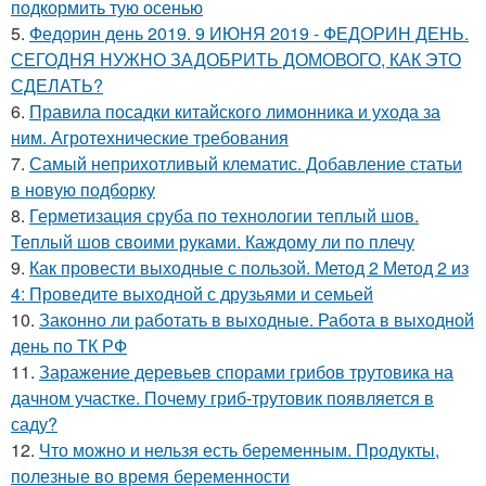
подкормить тую осенью
5.
Федорин день 2019. 9 ИЮНЯ 2019 - ФЕДОРИН ДЕНЬ.
СЕГОДНЯ НУЖНО ЗАДОБРИТЬ ДОМОВОГО, КАК ЭТО
СДЕЛАТЬ?
6.
Правила посадки китайского лимонника и ухода за
ним. Агротехнические требования
7.
Самый неприхотливый клематис. Добавление статьи
в новую подборку
8.
Герметизация сруба по технологии теплый шов.
Теплый шов своими руками. Каждому ли по плечу
9.
Как провести выходные с пользой. Метод 2 Метод 2 из
4: Проведите выходной с друзьями и семьей
10.
Законно ли работать в выходные. Работа в выходной
день по ТК РФ
11.
Заражение деревьев спорами грибов трутовика на
дачном участке. Почему гриб-трутовик появляется в
саду?
12.
Что можно и нельзя есть беременным. Продукты,
полезные во время беременности