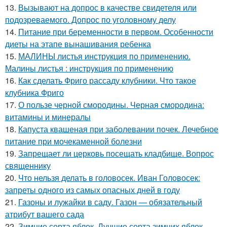
13.
Вызывают на допрос в качестве свидетеля или
подозреваемого. Допрос по уголовному делу
14.
Питание при беременности в первом. Особенности
диеты на этапе вынашивания ребенка
15.
МАЛИНЫ листья инструкция по применению.
Малины листья : инструкция по применению
16.
Как сделать Фриго рассаду клубники. Что такое
клубника Фриго
17.
О пользе черной смородины. Черная смородина:
витамины и минералы
18.
Капуста квашеная при заболевании почек. Лечебное
питание при мочекаменной болезни
19.
Запрещает ли церковь посещать кладбище. Вопрос
священнику
20.
Что нельзя делать в головосек. Иван Головосек:
запреты одного из самых опасных дней в году
21.
Газоны и лужайки в саду. Газон — обязательный
атрибут вашего сада
22.
Зимние сорта яблок. Лучшие сорта зимних яблок