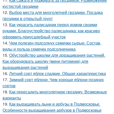
11.
Как сажать и ухаживать за гвоздикой. Размножение
кустистой гвоздики
12.
Выбор места для многолетней гвоздики. Посадка
гвоздики в открытый грунт
13.
Как украсить палисадник перед домом своими
руками. Благоустройство палисадника: как красиво
оформить приусадебный участок
14.
Чем полезен подсолнух семечки сырые. Состав,
виды и польза семечек подсолнечника
15.
Обустройство школки для доращивания растений.
Как оборудовать школку (мини питомник) для
выращивания растений
16.
Летний сорт яблок сладкие. Общая характеристика
17.
Зимний сорт яблони. Чем хороши яблони поздних
сортов
18.
Как пересадить многолетнюю гвоздику. Возможные
варианты
19.
Как выращивать дыни и арбузы в Подмосковье.
Особенности выращивания арбузов в Подмосковье