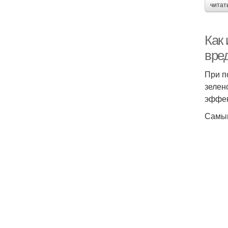
читат
Как
вре
При п
зелен
эффек
Самым