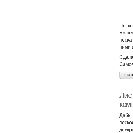
Поско
мошек
песка
ними 
Сдела
Самод
читат
Лис
ком
Дабы 
поско
двукр