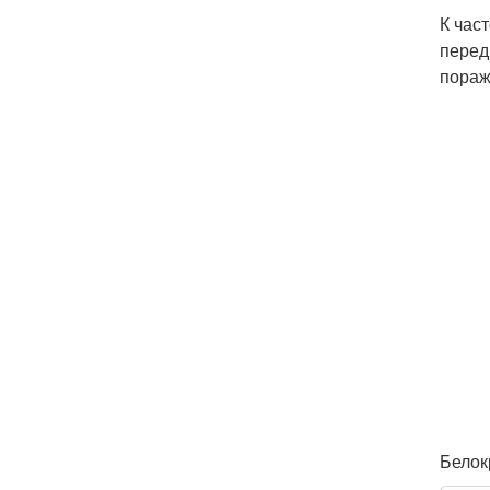
К час
перед
пораж
Белок