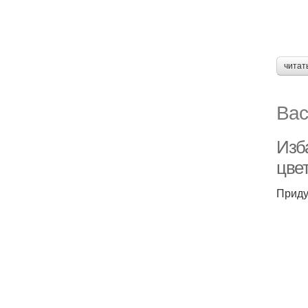
читат
Вас
Изб
цве
Приду