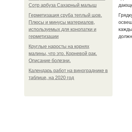
дающе
Сотр арбуза Сахарный малыш
Грядк
Герметизация сруба теплый шов.
освещ
Плюсы и минусы материалов,
кажды
используемых для конопатки и
должн
герметизации
Круглые наросты на корнях
малины, что это. Корневой рак.
Описание болезни.
Календарь работ на винограднике в
таблице, на 2020 год