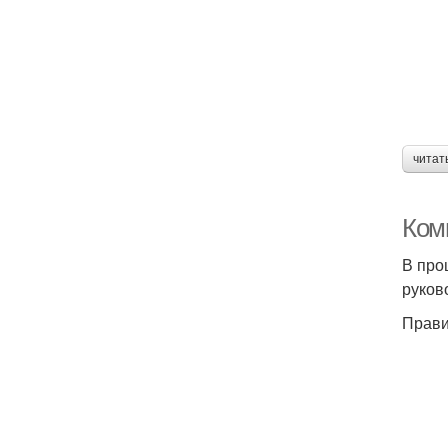
читат
Ком
В про
руков
Прави