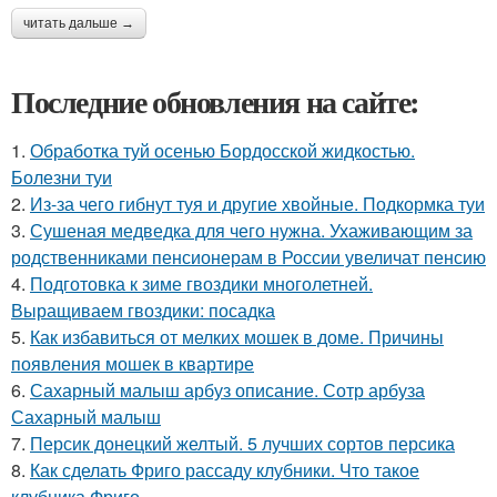
читать дальше →
Последние обновления на сайте:
1.
Обработка туй осенью Бордосской жидкостью.
Болезни туи
2.
Из-за чего гибнут туя и другие хвойные. Подкормка туи
3.
Сушеная медведка для чего нужна. Ухаживающим за
родственниками пенсионерам в России увеличат пенсию
4.
Подготовка к зиме гвоздики многолетней.
Выращиваем гвоздики: посадка
5.
Как избавиться от мелких мошек в доме. Причины
появления мошек в квартире
6.
Сахарный малыш арбуз описание. Сотр арбуза
Сахарный малыш
7.
Персик донецкий желтый. 5 лучших сортов персика
8.
Как сделать Фриго рассаду клубники. Что такое
клубника Фриго