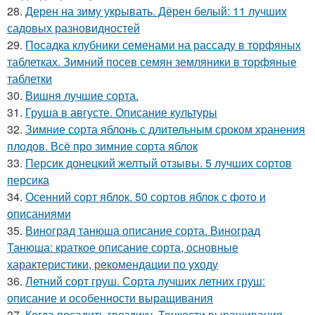
28.
Дерен на зиму укрывать. Дёрен белый: 11 лучших
садовых разновидностей
29.
Посадка клубники семенами на рассаду в торфяных
таблетках. Зимний посев семян земляники в торфяные
таблетки
30.
Вишня лучшие сорта.
31.
Груша в августе. Описание культуры
32.
Зимние сорта яблонь с длительным сроком хранения
плодов. Всё про зимние сорта яблок
33.
Персик донецкий желтый отзывы. 5 лучших сортов
персика
34.
Осенний сорт яблок. 50 сортов яблок с фото и
описаниями
35.
Виноград танюша описание сорта. Виноград
Танюша: краткое описание сорта, основные
характеристики, рекомендации по уходу
36.
Летний сорт груш. Сорта лучших летних груш:
описание и особенности выращивания
37.
Когда посадить гвоздику. Тонкости выращивания