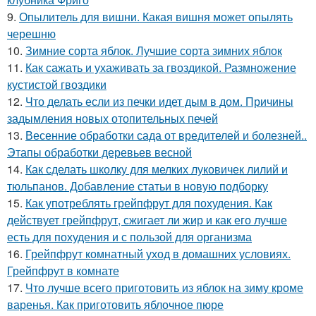
9.
Опылитель для вишни. Какая вишня может опылять
черешню
10.
Зимние сорта яблок. Лучшие сорта зимних яблок
11.
Как сажать и ухаживать за гвоздикой. Размножение
кустистой гвоздики
12.
Что делать если из печки идет дым в дом. Причины
задымления новых отопительных печей
13.
Весенние обработки сада от вредителей и болезней..
Этапы обработки деревьев весной
14.
Как сделать школку для мелких луковичек лилий и
тюльпанов. Добавление статьи в новую подборку
15.
Как употреблять грейпфрут для похудения. Как
действует грейпфрут, сжигает ли жир и как его лучше
есть для похудения и с пользой для организма
16.
Грейпфрут комнатный уход в домашних условиях.
Грейпфрут в комнате
17.
Что лучше всего приготовить из яблок на зиму кроме
варенья. Как приготовить яблочное пюре