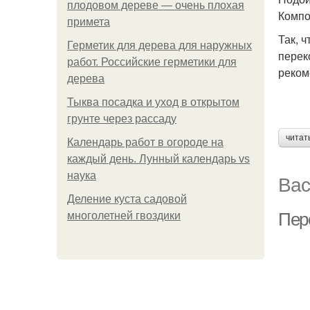
плодовом дереве — очень плохая
Компо
примета
Так, 
Герметик для дерева для наружных
перек
работ. Российские герметики для
реком
дерева
Тыква посадка и уход в открытом
грунте через рассаду
читат
Календарь работ в огороде на
каждый день. Лунный календарь vs
наука
Вас
Деление куста садовой
Пер
многолетней гвоздики