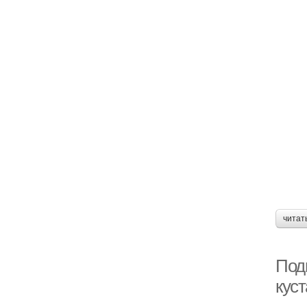
читат
Под
кус