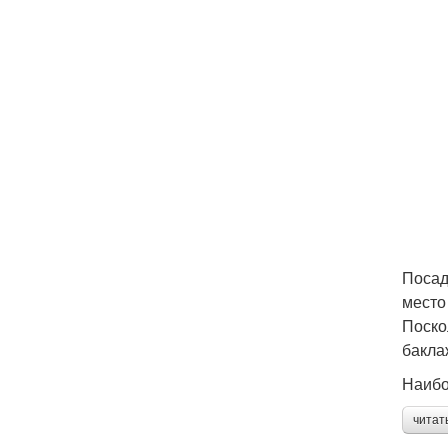
Посад
место
Поско
бакла
Наибо
читат