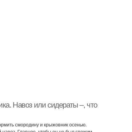
ка. Навоз или сидераты –, что
дкормить смородину и крыжовник осенью.
навоз. Главное, чтобы он не был свежим.