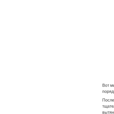
Вот м
поряд
После
тщате
вытян