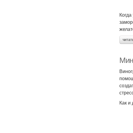
Когда
замор
желат
читат
Мин
Виног
помощ
созда
стрес
Как и