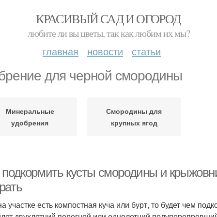
КРАСИВЫЙ САД И ОГОРОД
любите ли вы цветы, так как любим их мы?
главная
новости
статьи
брение для черной смородины
Минеральные
Смородины для
удобрения
крупных ягод
 подкормить кусты смородины и крыжовни
рать
на участке есть компостная куча или бурт, то будет чем по
дет двухлетний перегной или однолетний полуперепревший 