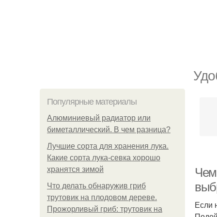
Удо
Популярные материалы
Алюминиевый радиатор или
биметаллический. В чем разница?
Лучшие сорта для хранения лука.
Какие сорта лука-севка хорошо
хранятся зимой
Чем
выб
Что делать обнаружив гриб
трутовик на плодовом дереве.
Если 
Прожорливый гриб: трутовик на
Подой