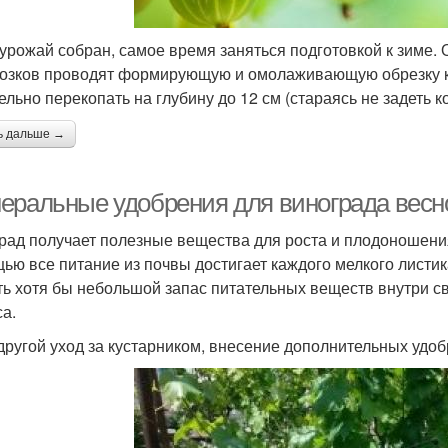
 урожай собран, самое время заняться подготовкой к зиме
озков проводят формирующую и омолаживающую обрезку ку
ельно перекопать на глубину до 12 см (стараясь не задеть 
ь дальше →
еральные удобрения для винограда весн
рад получает полезные вещества для роста и плодоношения 
ью все питание из почвы достигает каждого мелкого листик
ть хотя бы небольшой запас питательных веществ внутри св
са.
 другой уход за кустарником, внесение дополнительных удоб