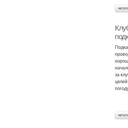
читат
Клуб
под
Подка
прово
хорош
начал
за кл
целей
погод
читат