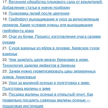
17.
Весенняя обработка плодового сада от вредителей.
Добавление статьи в новую подборку
18.
Подкормка лилий после цветения
19.
Грейпфрут выращивание и уход за вечнозеленым
деревом. Какие условия нужны для выращивания
грейпфрута дома
20.
Очаг из бочки. Процесс изготовления очага своими
руками
21.
Сухое варенье из яблок в духовке. Киевское сухое
варенье
22.
Чем заделать щели между бревнами в доме.
Технология заделки дефектов в бревнах
23.
Зачем нужно герметизировать швы деревянных
домов. Акриловые
24.
Уход за малиной осенью и подготовка к зиме.
Подготовка малины к зиме
25.
Посадка малины осенью в открытый грунт. Как
правильно посадить саженцы малины осенью —
пошаговая инструкция