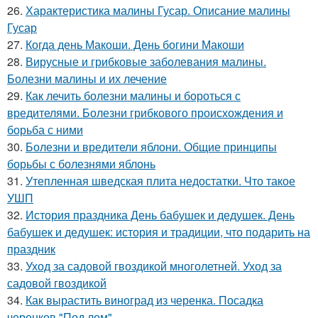
26.
Характеристика малины Гусар. Описание малины
Гусар
27.
Когда день Макоши. День богини Макоши
28.
Вирусные и грибковые заболевания малины.
Болезни малины и их лечение
29.
Как лечить болезни малины и бороться с
вредителями. Болезни грибкового происхождения и
борьба с ними
30.
Болезни и вредители яблони. Общие принципы
борьбы с болезнями яблонь
31.
Утепленная шведская плита недостатки. Что такое
УШП
32.
История праздника День бабушек и дедушек. День
бабушек и дедушек: история и традиции, что подарить на
праздник
33.
Уход за садовой гвоздикой многолетней. Уход за
садовой гвоздикой
34.
Как вырастить виноград из черенка. Посадка
черенков "Под лом"