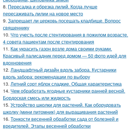
8.
Пересадка и обрезка лилий. Когда лучше
пересаживать лилии на новое место
9.
Запрещает ли церковь посещать кладбище. Вопрос
священнику
10.
Что учесть после стентирования в пожилом возрасте.
4 совета пациентам после стентирования
11.
Как украсить газон возле дома своими руками.
Красивый палисадник перед домом — 50 фото идей для
вдохновения
12.
Ландшафтный дизайн вдоль забора. Кустарники
вдоль забора: рекомендации по выбору
13.
Летний сорт яблок сладкие. Общая характеристика
14.
Чем обработать ягодные кустарники ранней весной.
Бордоская смесь или жидкость
15.
Устройство школки для растений. Как оборудовать
школку (мини питомник) для выращивания растений
16.
Тонкости весенней обработки сада от болезней и
вредителей. Этапы весенней обработки