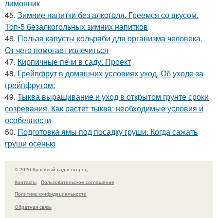
лимонник
45.
Зимние напитки без алкоголя. Греемся со вкусом.
Топ-5 безалкогольных зимних напитков
46.
Польза капусты кольраби для организма человека.
От чего помогает излечиться
47.
Кирпичные печи в саду. Проект
48.
Грейпфрут в домашних условиях уход. Об уходе за
грейпфрутом:
49.
Тыква выращивание и уход в открытом грунте сроки
созревания. Как растет тыква: необходимые условия и
особенности
50.
Подготовка ямы под посадку груши. Когда сажать
груши осенью
© 2026 Красивый сад и огород
Контакты
Пользовательское соглашение
Политика конфидециальности
Обратная связь