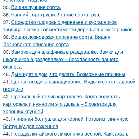
35.
Вишня лучшие сорта.
36.
Ранний сорт груши. Летние сорта груш
37.
Соседство плодовых деревьев и кустарников
таблица. Схема совместимости деревьев и кустарников
38.
Вишня лозновская описание сорта. Вишня
Лозновская: описание сорта
39.
Замочек для шкафчика в раздевалке. Замки для
шкафчиков в раздевалках – безопасность вашего
бизнеса
40.
Дым идет в дом, что делать. Возможные причины
41.
Цветы гвоздика выращивание. Виды и сорта садовой
гвоздики
42.
Правильный полив картофеля. Когда поливать
картофель и нужно ли это делать – 5 советов для
хороших клубней
43.
Глиняная болтушка для корней. Готовим глиняную
болтушку для саженцев
44.
Посадка китайского лимонника весной. Как сажать