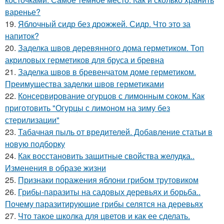
варенье?
19.
Яблочный сидр без дрожжей. Сидр. Что это за
напиток?
20.
Заделка швов деревянного дома герметиком. Топ
акриловых герметиков для бруса и бревна
21.
Заделка швов в бревенчатом доме герметиком.
Преимущества заделки швов герметиками
22.
Консервирование огурцов с лимонным соком. Как
приготовить "Огурцы с лимоном на зиму без
стерилизации"
23.
Табачная пыль от вредителей. Добавление статьи в
новую подборку
24.
Как восстановить защитные свойства желудка..
Изменения в образе жизни
25.
Признаки поражения яблони грибом трутовиком
26.
Грибы-паразиты на садовых деревьях и борьба..
Почему паразитирующие грибы селятся на деревьях
27.
Что такое школка для цветов и как ее сделать.