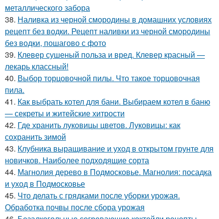
металлического забора
38.
Наливка из черной смородины в домашних условиях
рецепт без водки. Рецепт наливки из черной смородины
без водки, пошагово с фото
39.
Клевер сушеный польза и вред. Клевер красный —
лекарь классный!
40.
Выбор торцовочной пилы. Что такое торцовочная
пила.
41.
Как выбрать котел для бани. Выбираем котел в баню
— секреты и житейские хитрости
42.
Где хранить луковицы цветов. Луковицы: как
сохранить зимой
43.
Клубника выращивание и уход в открытом грунте для
новичков. Наиболее подходящие сорта
44.
Магнолия дерево в Подмосковье. Магнолия: посадка
и уход в Подмосковье
45.
Что делать с грядками после уборки урожая.
Обработка почвы после сбора урожая
46.
Безалкогольные согревающие коктейли рецепты.