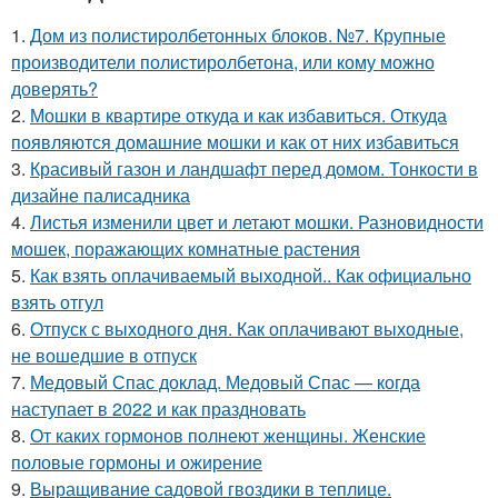
1.
Дом из полистиролбетонных блоков. №7. Крупные
производители полистиролбетона, или кому можно
доверять?
2.
Мошки в квартире откуда и как избавиться. Откуда
появляются домашние мошки и как от них избавиться
3.
Красивый газон и ландшафт перед домом. Тонкости в
дизайне палисадника
4.
Листья изменили цвет и летают мошки. Разновидности
мошек, поражающих комнатные растения
5.
Как взять оплачиваемый выходной.. Как официально
взять отгул
6.
Отпуск с выходного дня. Как оплачивают выходные,
не вошедшие в отпуск
7.
Медовый Спас доклад. Медовый Спас — когда
наступает в 2022 и как праздновать
8.
От каких гормонов полнеют женщины. Женские
половые гормоны и ожирение
9.
Выращивание садовой гвоздики в теплице.