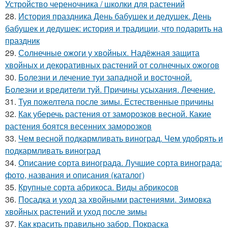
Устройство череночника / школки для растений
28.
История праздника День бабушек и дедушек. День
бабушек и дедушек: история и традиции, что подарить на
праздник
29.
Солнечные ожоги у хвойных. Надёжная защита
хвойных и декоративных растений от солнечных ожогов
30.
Болезни и лечение туи западной и восточной.
Болезни и вредители туй. Причины усыхания. Лечение.
31.
Туя пожелтела после зимы. Естественные причины
32.
Как уберечь растения от заморозков весной. Какие
растения боятся весенних заморозков
33.
Чем весной подкармливать виноград. Чем удобрять и
подкармливать виноград
34.
Описание сорта винограда. Лучшие сорта винограда:
фото, названия и описания (каталог)
35.
Крупные сорта абрикоса. Виды абрикосов
36.
Посадка и уход за хвойными растениями. Зимовка
хвойных растений и уход после зимы
37.
Как красить правильно забор. Покраска