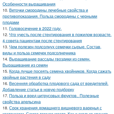
Особенности выращивания
10.
Веточки смородины лечебные свойства и
противопоказания. Польза смородины с черными
плодами
11.
Головосечение в 2022 году.
12.
Что учесть после стентирования в пожилом возрасте.
4 совета пациентам после стентирования
13.
Чем полезен подсолнух семечки сырые. Состав,
виды и польза семечек подсолнечника
14.
Выращивание рассады гвоздики из семян.
Выращивание из семян
15.
Когда лучше посеять семена хвойников. Когда сажать
хвойные растения в саду
16.
Весенняя обработка плодового сада от вредителей.
Добавление статьи в новую подборку
17.
Польза и вред цитрусовых фруктов.. Полезные
свойства апельсина
18.
Срок хранения домашнего вишневого варенья с
косточками. Самое темное место. Как и сколько хранить