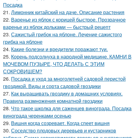
Посадка
21.
Лимонник китайский на даче. Описание растения
22.
Варенье из яблок с корицей быстрое. Прозрачное
варенье из яблок дольками — быстрый рецепт
23.
Сажистый грибок на яблоне. Лечение сажистого
грибка на яблоне
24.
Какие болезни и вредители поражают туи.
25.
Корень подсолнуха в народной медицине. КАМНИ В
МОЧЕВОМ ПУЗЫРЕ, ЧТО ДЕЛАТЬ С ЭТИМ
СОКРОВИЩЕМ?
26.
Посадка и уход за многолетней садовой перистой
гвоздикой. Виды и сорта садовой гвоздики
27.
Как выращивать гвоздику в домашних условиях.
Правила размножения комнатной гвоздики
28.
Что такое школка для саженцев винограда. Посадка
винограда черенками осенью
29.
Вишня когда созревает. Когда спеет вишня
30.
Соседство плодовых деревьев и кустарников
таблица. Схема совместимости деревьев и кустарников