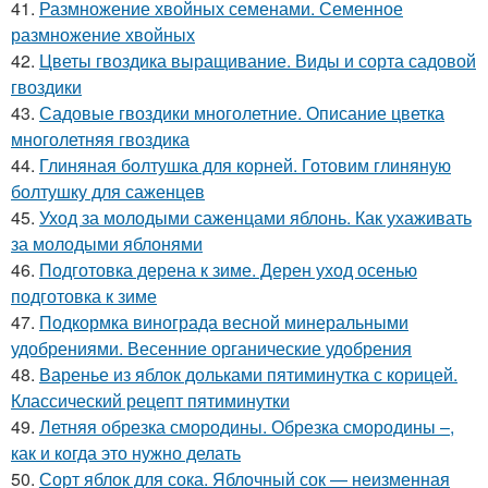
41.
Размножение хвойных семенами. Семенное
размножение хвойных
42.
Цветы гвоздика выращивание. Виды и сорта садовой
гвоздики
43.
Садовые гвоздики многолетние. Описание цветка
многолетняя гвоздика
44.
Глиняная болтушка для корней. Готовим глиняную
болтушку для саженцев
45.
Уход за молодыми саженцами яблонь. Как ухаживать
за молодыми яблонями
46.
Подготовка дерена к зиме. Дерен уход осенью
подготовка к зиме
47.
Подкормка винограда весной минеральными
удобрениями. Весенние органические удобрения
48.
Варенье из яблок дольками пятиминутка с корицей.
Классический рецепт пятиминутки
49.
Летняя обрезка смородины. Обрезка смородины –,
как и когда это нужно делать
50.
Сорт яблок для сока. Яблочный сок — неизменная