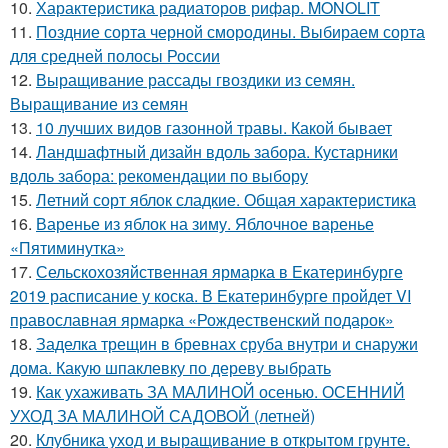
10.
Характеристика радиаторов рифар. MONOLIT
11.
Поздние сорта черной смородины. Выбираем сорта
для средней полосы России
12.
Выращивание рассады гвоздики из семян.
Выращивание из семян
13.
10 лучших видов газонной травы. Какой бывает
14.
Ландшафтный дизайн вдоль забора. Кустарники
вдоль забора: рекомендации по выбору
15.
Летний сорт яблок сладкие. Общая характеристика
16.
Варенье из яблок на зиму. Яблочное варенье
«Пятиминутка»
17.
Сельскохозяйственная ярмарка в Екатеринбурге
2019 расписание у коска. В Екатеринбурге пройдет VI
православная ярмарка «Рождественский подарок»
18.
Заделка трещин в бревнах сруба внутри и снаружи
дома. Какую шпаклевку по дереву выбрать
19.
Как ухаживать ЗА МАЛИНОЙ осенью. ОСЕННИЙ
УХОД ЗА МАЛИНОЙ САДОВОЙ (летней)
20.
Клубника уход и выращивание в открытом грунте.