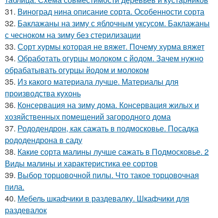
31.
Виноград нина описание сорта. Особенности сорта
32.
Баклажаны на зиму с яблочным уксусом. Баклажаны
с чесноком на зиму без стерилизации
33.
Сорт хурмы которая не вяжет. Почему хурма вяжет
34.
Обработать огурцы молоком с йодом. Зачем нужно
обрабатывать огурцы йодом и молоком
35.
Из какого материала лучше. Материалы для
производства кухонь
36.
Консервация на зиму дома. Консервация жилых и
хозяйственных помещений загородного дома
37.
Рододендрон, как сажать в подмосковье. Посадка
рододендрона в саду
38.
Какие сорта малины лучше сажать в Подмосковье. 2
Виды малины и характеристика ее сортов
39.
Выбор торцовочной пилы. Что такое торцовочная
пила.
40.
Мебель шкафчики в раздевалку. Шкафчики для
раздевалок