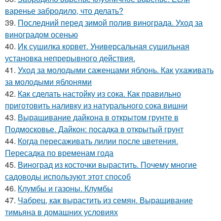
варенье забродило, что делать?
39.
Последний перед зимой полив винограда. Уход за
виноградом осенью
40.
Ик сушилка корвет. Универсальная сушильная
установка непрерывного действия.
41.
Уход за молодыми саженцами яблонь. Как ухаживать
за молодыми яблонями
42.
Как сделать настойку из сока. Как правильно
приготовить наливку из натурального сока вишни
43.
Выращивание дайкона в открытом грунте в
Подмосковье. Дайкон: посадка в открытый грунт
44.
Когда пересаживать лилии после цветения.
Пересадка по временам года
45.
Виноград из косточки вырастить. Почему многие
садоводы используют этот способ
46.
Клумбы и газоны. Клумбы
47.
Чабрец, как вырастить из семян. Выращивание
тимьяна в домашних условиях