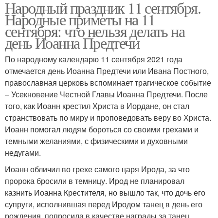
Народный праздник 11 сентября.
Народные приметы на 11
сентября: что нельзя делать на
день Иоанна Предтечи
По народному календарю 11 сентября 2021 года
отмечается день Иоанна Предтечи или Ивана Постного,
православная церковь вспоминает трагическое событие
– Усекновение Честной Главы Иоанна Предтечи. После
того, как Иоанн крестил Христа в Иордане, он стал
странствовать по миру и проповедовать веру во Христа.
Иоанн помогал людям бороться со своими грехами и
темными желаниями, с физическими и духовными
недугами.
Иоанн обличил во грехе самого царя Ирода, за что
пророка бросили в темницу. Ирод не планировал
казнить Иоанна Крестителя, но вышло так, что дочь его
супруги, исполнившая перед Иродом танец в день его
рождения, попросила в качестве награды за танец