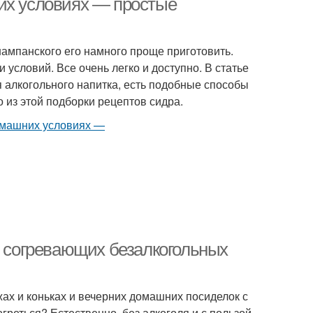
их условиях — простые
шампанского его намного проще приготовить.
и условий. Все очень легко и доступно. В статье
я алкогольного напитка, есть подобные способы
 из этой подборки рецептов сидра.
в согревающих безалкогольных
жах и коньках и вечерних домашних посиделок с
греться? Естественно, без алкоголя и с пользой