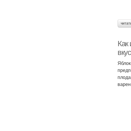
читат
Как 
вку
Яблок
предп
плода
варен