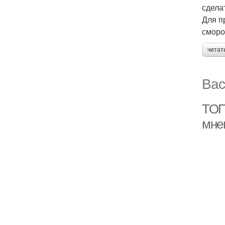
сдела
Для п
сморо
читат
Вас
ТОП
мне