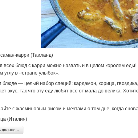
ссаман-карри (Таиланд)
я всех блюд с карри можно назвать и в целом королем еды! 
м углу в «стране улыбок».
м блюде — целый набор специй: кардамон, корица, гвоздика
ает вкус, так что эту еду любят все от мала до велика. Хот
айте с жасминовым рисом и мечтами о том дне, когда снова
цца (Италия)
ь дальше →