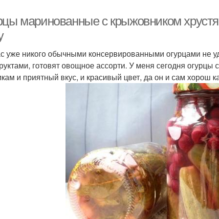
рцы маринованные с крыжовником хрустя
у
с уже никого обычными консервированными огурцами не уд
руктами, готовят овощное ассорти. У меня сегодня огурцы
икам и приятный вкус, и красивый цвет, да он и сам хорош к