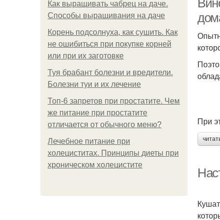
Вин
Как выращивать чабрец на даче.
дом
Способы выращивания на даче
Корень подсолнуха, как сушить. Как
Опытн
не ошибиться при покупке корней
котор
или при их заготовке
Поэто
Туя брабант болезни и вредители.
облад
Болезни туи и их лечение
Топ-6 запретов при простатите. Чем
же питание при простатите
При э
отличается от обычного меню?
читат
Лечебное питание при
холециститах. Принципы диеты при
хроническом холецистите
Нас
Кушат
котор