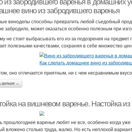
о из забродившего варенья в домашних у
ашнее вино из забродившего варенья
ые виноделы способны превратить любой съедобный проду
ое забродило, может оказаться особенно полезным при изг
му не стоит выбрасывать его из-за подозрения на предмет 
ает полезными качествами, сохраняя в себе множество це
том, оно отличается приятным, ни с чем несравнимым вкусо
ь дальше →
тойка на вишневом варенье. Настойка из 
ь прошлогоднее варенье любят не все, особенно когда уже 
ый вложено столько труда, жалко. Но есть неплохой вариант