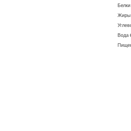
Белки 
Жиры 0
Углево
Вода 6
Пищевы