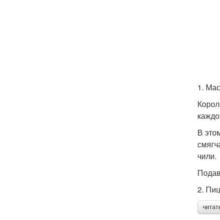
1. Ма
Корол
каждо
В это
смягч
чили.
Подав
2. Пи
читат