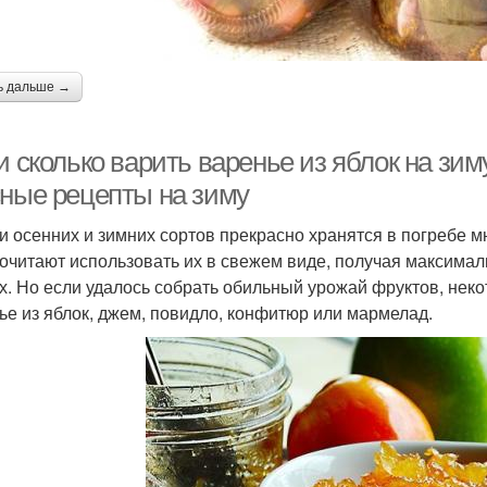
ь дальше →
и сколько варить варенье из яблок на зим
сные рецепты на зиму
и осенних и зимних сортов прекрасно хранятся в погребе 
очитают использовать их в свежем виде, получая максима
х. Но если удалось собрать обильный урожай фруктов, неко
ье из яблок, джем, повидло, конфитюр или мармелад.