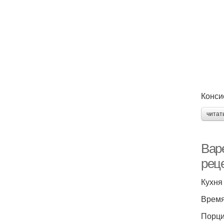
Конси
читат
Вар
рец
Кухня
Время
Порци