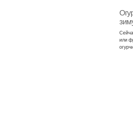
Огу
зим
Сейча
или ф
огурч