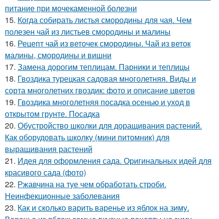
питание при мочекаменной болезни
15.
Когда собирать листья смородины для чая. Чем
полезен чай из листьев смородины и малины
16.
Рецепт чай из веточек смородины. Чай из веток
малины, смородины и вишни
17.
Замена дорогим теплицам. Парники и теплицы
18.
Гвоздика турецкая садовая многолетняя. Виды и
сорта многолетних гвоздик: фото и описание цветов
19.
Гвоздика многолетняя посадка осенью и уход в
открытом грунте. Посадка
20.
Обустройство школки для доращивания растений.
Как оборудовать школку (мини питомник) для
выращивания растений
21.
Идея для оформления сада. Оригинальных идей для
красивого сада (фото)
22.
Ржавчина на туе чем обработать строби.
Неинфекционные заболевания
23.
Как и сколько варить варенье из яблок на зиму.