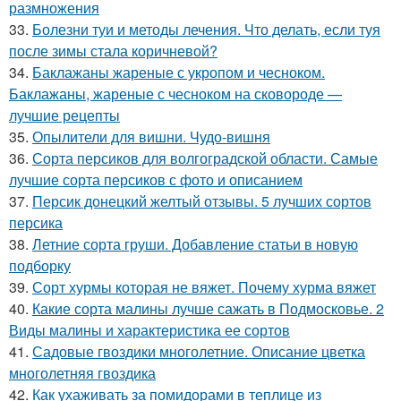
размножения
33.
Болезни туи и методы лечения. Что делать, если туя
после зимы стала коричневой?
34.
Баклажаны жареные с укропом и чесноком.
Баклажаны, жареные с чесноком на сковороде —
лучшие рецепты
35.
Опылители для вишни. Чудо-вишня
36.
Сорта персиков для волгоградской области. Самые
лучшие сорта персиков с фото и описанием
37.
Персик донецкий желтый отзывы. 5 лучших сортов
персика
38.
Летние сорта груши. Добавление статьи в новую
подборку
39.
Сорт хурмы которая не вяжет. Почему хурма вяжет
40.
Какие сорта малины лучше сажать в Подмосковье. 2
Виды малины и характеристика ее сортов
41.
Садовые гвоздики многолетние. Описание цветка
многолетняя гвоздика
42.
Как ухаживать за помидорами в теплице из