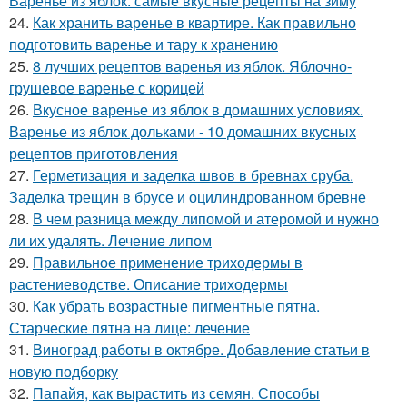
Варенье из яблок: самые вкусные рецепты на зиму
24.
Как хранить варенье в квартире. Как правильно
подготовить варенье и тару к хранению
25.
8 лучших рецептов варенья из яблок. Яблочно-
грушевое варенье с корицей
26.
Вкусное варенье из яблок в домашних условиях.
Варенье из яблок дольками - 10 домашних вкусных
рецептов приготовления
27.
Герметизация и заделка швов в бревнах сруба.
Заделка трещин в брусе и оцилиндрованном бревне
28.
В чем разница между липомой и атеромой и нужно
ли их удалять. Лечение липом
29.
Правильное применение триходермы в
растениеводстве. Описание триходермы
30.
Как убрать возрастные пигментные пятна.
Старческие пятна на лице: лечение
31.
Виноград работы в октябре. Добавление статьи в
новую подборку
32.
Папайя, как вырастить из семян. Способы