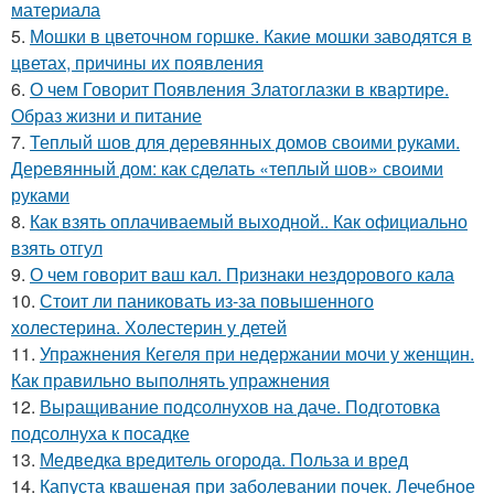
материала
5.
Мошки в цветочном горшке. Какие мошки заводятся в
цветах, причины их появления
6.
О чем Говорит Появления Златоглазки в квартире.
Образ жизни и питание
7.
Теплый шов для деревянных домов своими руками.
Деревянный дом: как сделать «теплый шов» своими
руками
8.
Как взять оплачиваемый выходной.. Как официально
взять отгул
9.
О чем говорит ваш кал. Признаки нездорового кала
10.
Стоит ли паниковать из-за повышенного
холестерина. Холестерин у детей
11.
Упражнения Кегеля при недержании мочи у женщин.
Как правильно выполнять упражнения
12.
Выращивание подсолнухов на даче. Подготовка
подсолнуха к посадке
13.
Медведка вредитель огорода. Польза и вред
14.
Капуста квашеная при заболевании почек. Лечебное