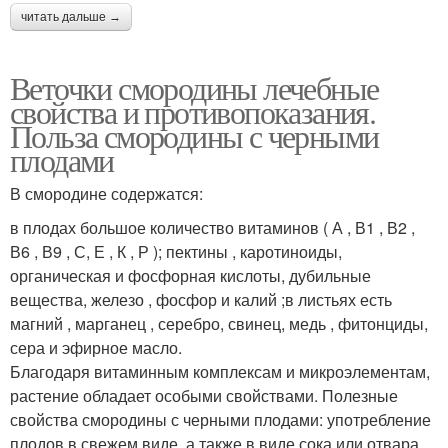
читать дальше →
Веточки смородины лечебные
свойства и противопоказания.
Польза смородины с черными
плодами
В смородине содержатся:
в плодах большое количество витаминов ( А , В1 , В2 ,
В6 , В9 , С, Е , К , Р ); пектины , каротиноиды,
органическая и фосфорная кислоты, дубильные
вещества, железо , фосфор и калий ;в листьях есть
магний , марганец , серебро, свинец, медь , фитонциды,
сера и эфирное масло.
Благодаря витаминным комплексам и микроэлементам,
растение обладает особыми свойствами. Полезные
свойства смородины с черными плодами: употребление
плодов в свежем виде, а также в виде сока или отвара