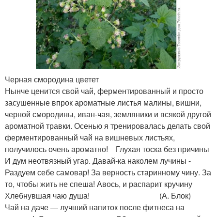
Черная смородина цветет
Нынче ценится свой чай, ферментированный и просто
засушенные впрок ароматные листья малины, вишни,
черной смородины, иван-чая, земляники и всякой другой
ароматной травки. Осенью я тренировалась делать свой
ферментированный чай на вишневых листьях,
получилось очень ароматно! Глухая тоска без причины
И дум неотвязный угар. Давай-ка наколем лучины -
Раздуем себе самовар! За верность старинному чину. За
то, чтобы жить не спеша! Авось, и распарит кручину
Хлебнувшая чаю душа! (А. Блок)
Чай на даче — лучший напиток после фитнеса на