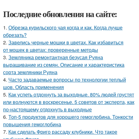
Последние обновления на сайте:
1.
Обрезка курильского чая когда и как. Когда лучше
обрезать?
2.
Завелись черные мошки в цветах. Как избавиться
от мошек в цветах: проверенные методы
3.
Земляника ремонтантная безусая Руяна
выращивание из семян. Описание и характеристика
сорта земляники Руяна
4.
Часто задаваемые вопросы по технологии теплый
шов. Область применения
5.
Как успеть отдохнуть за выходные. 80% людей грустят
или волнуются в воскресенье. 5 советов от эксперта, как
по-настоящему отдохнуть в выходные
6.
Топ-5 продуктов для хорошего гемоглобина. Тонкости
повышения гемоглобина
7.
Как сделать Фриго рассаду клубники. Что такое