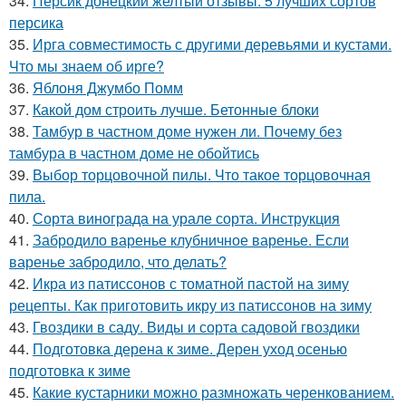
34.
Персик донецкий желтый отзывы. 5 лучших сортов
персика
35.
Ирга совместимость с другими деревьями и кустами.
Что мы знаем об ирге?
36.
Яблоня Джумбо Помм
37.
Какой дом строить лучше. Бетонные блоки
38.
Тамбур в частном доме нужен ли. Почему без
тамбура в частном доме не обойтись
39.
Выбор торцовочной пилы. Что такое торцовочная
пила.
40.
Сорта винограда на урале сорта. Инструкция
41.
Забродило варенье клубничное варенье. Если
варенье забродило, что делать?
42.
Икра из патиссонов с томатной пастой на зиму
рецепты. Как приготовить икру из патиссонов на зиму
43.
Гвоздики в саду. Виды и сорта садовой гвоздики
44.
Подготовка дерена к зиме. Дерен уход осенью
подготовка к зиме
45.
Какие кустарники можно размножать черенкованием.