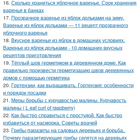
16.
Сколько храниться яблочное варенье. Срок хранения
варенья в банках
17.
Прозрачное варенье из яблок дольками на зиму.
Варенье из яблок дольками — 11 рецепт прозрачного
яблочного варенья
18.
Вкусное варенье из яблок в домашних условиях.
Варенье из яблок дольками - 10 домашних вкусных
рецептов приготовления
19.
Тёплый шов герметиком в деревянном доме. Как
правильно произвести герметизацию швов деревянных
домов с помощью герметика
20.
Гортензии, как выращивать. Гортензия: особенности
и порядок посадки
21.
Меры борьбы с курчавостью малины. Курчавость
малины ( L eaf curl of raspberry)
22.
Как быстро справиться с простудой. Как быстро
избавиться от насморка. Советы врачей
23.
Грибы-паразиты на садовых деревьях и борьба..
Почему паразитирующие грибы селятся на деревьях