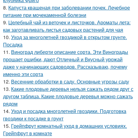
клубника Фриго
8.
Капуста квашеная при заболевании почек. Лечебное
питание при мочекаменной болезни
9.
Целебный чай из веточек и листочков. Ароматы лета:
как заготавливать листья садовых растений для чая
10.
Уход за многолетней гвоздикой в открытом грунте.
Посадка
11.
Виноград либерти описание сорта. Эти Винограды
прощает ошибки, дают Отличный и Вкусный урожай
даже у начинающих садоводов. Рассказываю, почему
именно эти сорта
12.
Весенние обработки в саду. Основные угрозы саду
13.
Какие плодовые деревья нельзя сажать рядом друг с
другом таблица. Какие плодовые деревья можно сажать
рядом
14.
Уход и посадка многолетней гвоздики. Подготовка
гвоздики к посадке в грунт
15.
Грейпфрут комнатный уход в домашних условиях.
Грейпфрут в комнате