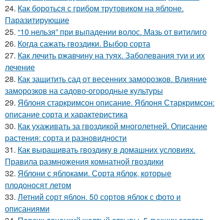
24.
Как бороться с грибом трутовиком на яблоне.
Паразитирующие
25.
“10 нельзя” при выпадении волос. Мазь от витилиго
26.
Когда сажать гвоздики. Выбор сорта
27.
Как лечить ржавчину на туях. Заболевания туи и их
лечение
28.
Как защитить сад от весенних заморозков. Влияние
заморозков на садово-огородные культуры
29.
Яблоня старкримсон описание. Яблоня Старкримсон:
описание сорта и характеристика
30.
Как ухаживать за гвоздикой многолетней. Описание
растения: сорта и разновидности
31.
Как выращивать гвоздику в домашних условиях.
Правила размножения комнатной гвоздики
32.
Яблони с яблоками. Сорта яблок, которые
плодоносят летом
33.
Летний сорт яблон. 50 сортов яблок с фото и
описаниями