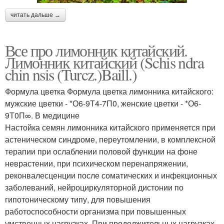
читать дальше →
Все про лимонник китайский.
Лимонник китайский (Schis ndra
chin nsis (Turcz.)Baill.)
Формула цветка Формула цветка лимонника китайского:
мужские цветки - *О6-9Т4-7П0, женские цветки - *О6-
9Т0П∞. В медицине
Настойка семян лимонника китайского применяется при
астеническом синдроме, переутомлении, в комплексной
терапии при ослаблении половой функции на фоне
неврастении, при психическом перенапряжении,
реконвалесценции после соматических и инфекционных
заболеваний, нейроциркуляторной дистонии по
гипотоническому типу, для повышения
работоспособности организма при повышенных
умственных нагрузках. При продолжительных нагрузках