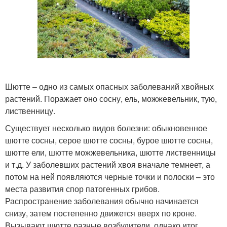
Шютте – одно из самых опасных заболеваний хвойных
растений. Поражает оно сосну, ель, можжевельник, тую,
лиственницу.
Существует несколько видов болезни: обыкновенное
шютте сосны, серое шютте сосны, бурое шютте сосны,
шютте ели, шютте можжевельника, шютте лиственницы
и т.д. У заболевших растений хвоя вначале темнеет, а
потом на ней появляются черные точки и полоски – это
места развития спор патогенных грибов.
Распространение заболевания обычно начинается
снизу, затем постепенно движется вверх по кроне.
Вызывают шютте разные возбудители, однако итог