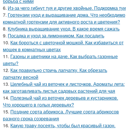
борьба с ними
6.
Из-за чего гибнут туя и другие хвойные. Подкормка туи
7.
Гортензии уход и выращивание дома. Что необходимо
комнатной гортензии для активного роста и цветения?
8.
Клубника выращивание уход. В какое время сажать
9.
Посадка и уход за лимонником. Как посадить
10.
Как бороться с цветочной мошкой. Как избавиться от
мошек в комнатных цветах
11.
Газоны и цветники на даче. Как выбрать газонные
цветы?
12.
Как правильно стричь лапчатку. Как обрезать
лапчатку весной
13.
Целебный чай из веточек и листочков. Ароматы лета:
как заготавливать листья садовых растений для чая
14.
Полезный чай из веточек деревьев и кустарников.
Что хорошего в голых деревьях?
15.
Поздние сорта абрикоса. Лучшие сорта абрикосов
разного срока созревания
16.
Какую траву посеять, чтобы был красивый газон.