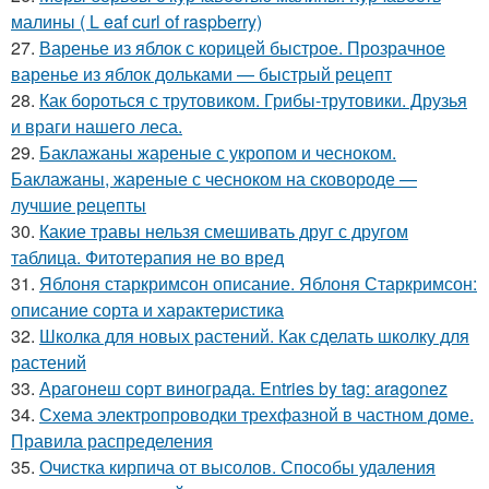
малины ( L eaf curl of raspberry)
27.
Варенье из яблок с корицей быстрое. Прозрачное
варенье из яблок дольками — быстрый рецепт
28.
Как бороться с трутовиком. Грибы-трутовики. Друзья
и враги нашего леса.
29.
Баклажаны жареные с укропом и чесноком.
Баклажаны, жареные с чесноком на сковороде —
лучшие рецепты
30.
Какие травы нельзя смешивать друг с другом
таблица. Фитотерапия не во вред
31.
Яблоня старкримсон описание. Яблоня Старкримсон:
описание сорта и характеристика
32.
Школка для новых растений. Как сделать школку для
растений
33.
Арагонеш сорт винограда. Entries by tag: aragonez
34.
Схема электропроводки трехфазной в частном доме.
Правила распределения
35.
Очистка кирпича от высолов. Способы удаления