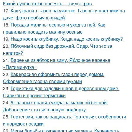
Какой лучше газон посеять — виды трав.
17.
Как украсить газон на участке. Газоны и цветники на
даче: фото необычных идей
18.
Посадка малины осенью и уход за ней. Как
правильно посадить малину осенью
19.
Надо косить клубнику. Когда надо косить клубнику?
20.
Яблочный сидр без дрожжей. Сидр. Что это за
напиток?
21.
Варенье из яблок на зиму. Яблочное варенье
«Пятиминутка»
22.
Как красиво оформить газон перед домом.
Оформление газона своими руками
23.
Герметики для заделки швов в деревянном доме.
Силикон и прочие герметики
24.
5 главных правил ухода за малиной весной.
Добавление статьи в новую подборку
25.
Гортензии, как выращивать. Гортензия: особенности
и порядок посадки
26.
Меры борьбы с курчавостью малины. Курчавость