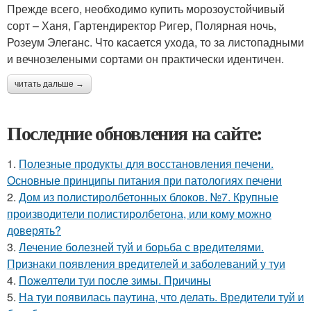
Прежде всего, необходимо купить морозоустойчивый
сорт – Ханя, Гартендиректор Ригер, Полярная ночь,
Розеум Элеганс. Что касается ухода, то за листопадными
и вечнозелеными сортами он практически идентичен.
читать дальше →
Последние обновления на сайте:
1.
Полезные продукты для восстановления печени.
Основные принципы питания при патологиях печени
2.
Дом из полистиролбетонных блоков. №7. Крупные
производители полистиролбетона, или кому можно
доверять?
3.
Лечение болезней туй и борьба с вредителями.
Признаки появления вредителей и заболеваний у туи
4.
Пожелтели туи после зимы. Причины
5.
На туи появилась паутина, что делать. Вредители туй и