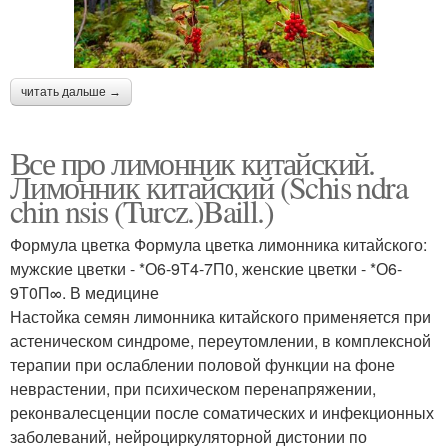
читать дальше →
Все про лимонник китайский.
Лимонник китайский (Schis ndra
chin nsis (Turcz.)Baill.)
Формула цветка Формула цветка лимонника китайского:
мужские цветки - *О6-9Т4-7П0, женские цветки - *О6-
9Т0П∞. В медицине
Настойка семян лимонника китайского применяется при
астеническом синдроме, переутомлении, в комплексной
терапии при ослаблении половой функции на фоне
неврастении, при психическом перенапряжении,
реконвалесценции после соматических и инфекционных
заболеваний, нейроциркуляторной дистонии по