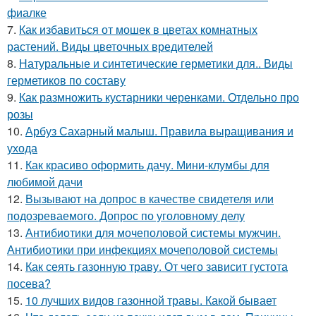
фиалке
7.
Как избавиться от мошек в цветах комнатных
растений. Виды цветочных вредителей
8.
Натуральные и синтетические герметики для.. Виды
герметиков по составу
9.
Как размножить кустарники черенками. Отдельно про
розы
10.
Арбуз Сахарный малыш. Правила выращивания и
ухода
11.
Как красиво оформить дачу. Мини-клумбы для
любимой дачи
12.
Вызывают на допрос в качестве свидетеля или
подозреваемого. Допрос по уголовному делу
13.
Антибиотики для мочеполовой системы мужчин.
Антибиотики при инфекциях мочеполовой системы
14.
Как сеять газонную траву. От чего зависит густота
посева?
15.
10 лучших видов газонной травы. Какой бывает