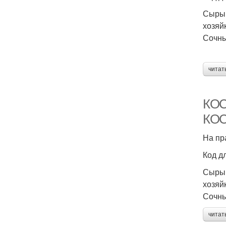
Сыры,
хозяй
Сочны
читат
КОС
КОС
На пр
Код д
Сыры,
хозяй
Сочны
читат