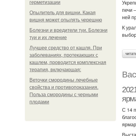
Укреп
герметизации
печи 
Опылитель для вишни. Какая
ней п
вишня может опылять черешню
К ура
Болезни и вредители туи. Болезни
выбор
туи и их лечение
Лучшее средство от кашля. При
читат
заболеваниях, протекающих с
кашлем, проводится комплексная
терапия, включающая:
Вас
Веточки смородины лечебные
свойства и противопоказания.
202
Польза смородины с черными
ярм
плодами
С 14 
благо
ярмар
Выста