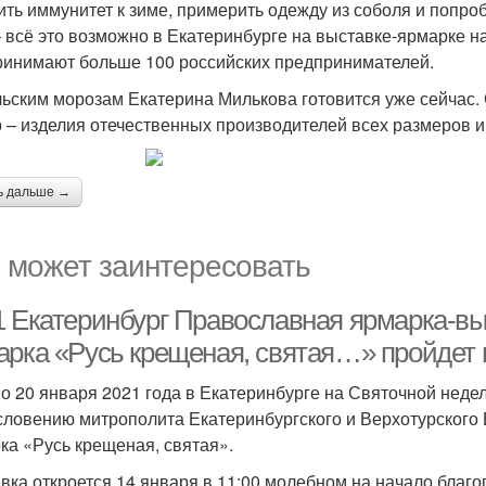
ить иммунитет к зиме, примерить одежду из соболя и попро
– всё это возможно в Екатеринбурге на выставке-ярмарке н
ринимают больше 100 российских предпринимателей.
льским морозам Екатерина Милькова готовится уже сейчас.
 – изделия отечественных производителей всех размеров и
ь дальше →
 может заинтересовать
1 Екатеринбург Православная ярмарка-вы
арка «Русь крещеная, святая…» пройдет 
по 20 января 2021 года в Екатеринбурге на Святочной неде
словению митрополита Екатеринбургского и Верхотурского
ка «Русь крещеная, святая».
вка откроется 14 января в 11:00 молебном на начало благог