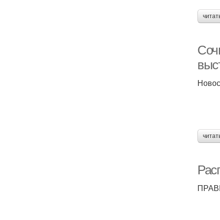
читат
Соч
выс
Новос
читат
Рас
ПРАВ