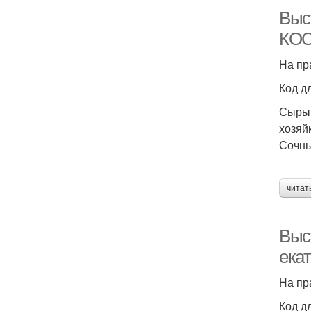
Выст
КОС
На пр
Код д
Сыры,
хозяй
Сочны
читат
Выст
ека
На пр
Код д