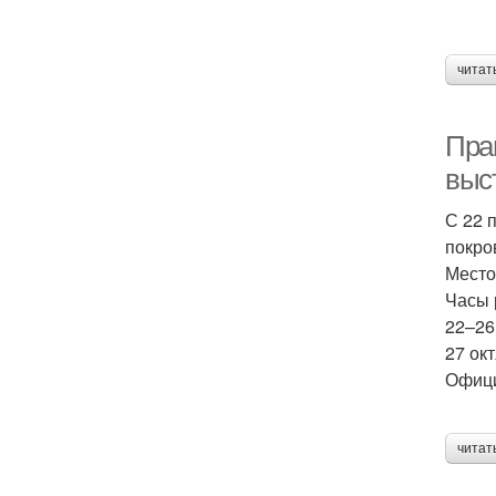
читат
Пра
выс
С 22 
покро
Место
Часы 
22–26
27 ок
Офици
читат