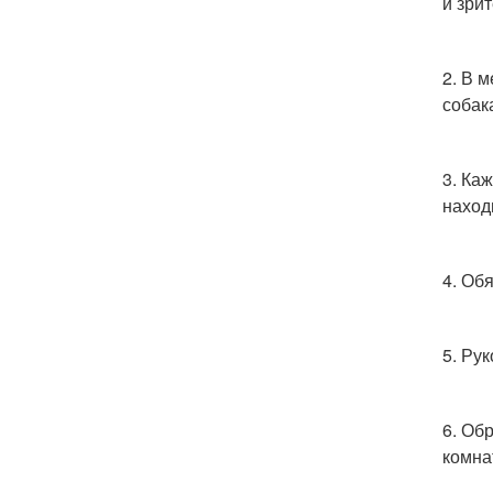
и зри
2. В 
собак
3. Ка
наход
4. Об
5. Ру
6. Об
комна